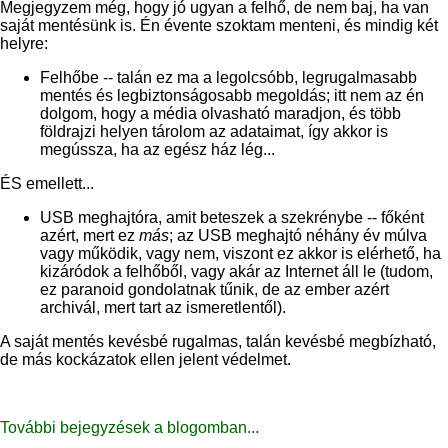
Megjegyzem még, hogy jó ugyan a felhő, de nem baj, ha van
saját mentésünk is. Én évente szoktam menteni, és mindig két
helyre:
Felhőbe -- talán ez ma a legolcsóbb, legrugalmasabb
mentés és legbiztonságosabb megoldás; itt nem az én
dolgom, hogy a média olvasható maradjon, és több
földrajzi helyen tárolom az adataimat, így akkor is
megússza, ha az egész ház lég...
ÉS emellett...
USB meghajtóra, amit beteszek a szekrénybe -- főként
azért, mert ez
más
; az USB meghajtó néhány év múlva
vagy működik, vagy nem, viszont ez akkor is elérhető, ha
kizáródok a felhőből, vagy akár az Internet áll le (tudom,
ez paranoid gondolatnak tűnik, de az ember azért
archivál, mert tart az ismeretlentől).
A saját mentés kevésbé rugalmas, talán kevésbé megbízható,
de más kockázatok ellen jelent védelmet.
További bejegyzések a blogomban...