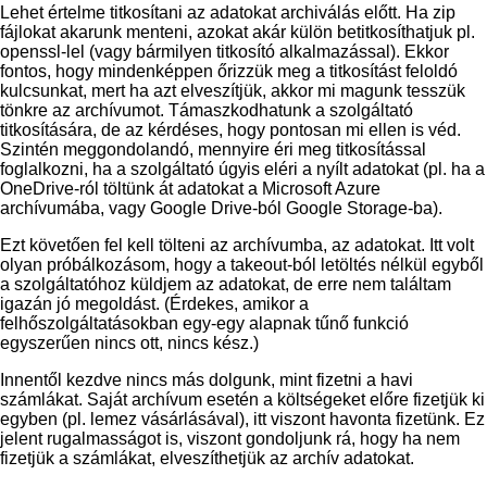
Lehet értelme titkosítani az adatokat archiválás előtt. Ha zip
fájlokat akarunk menteni, azokat akár külön betitkosíthatjuk pl.
openssl-lel (vagy bármilyen titkosító alkalmazással). Ekkor
fontos, hogy mindenképpen őrizzük meg a titkosítást feloldó
kulcsunkat, mert ha azt elveszítjük, akkor mi magunk tesszük
tönkre az archívumot. Támaszkodhatunk a szolgáltató
titkosítására, de az kérdéses, hogy pontosan mi ellen is véd.
Szintén meggondolandó, mennyire éri meg titkosítással
foglalkozni, ha a szolgáltató úgyis eléri a nyílt adatokat (pl. ha a
OneDrive-ról töltünk át adatokat a Microsoft Azure
archívumába, vagy Google Drive-ból Google Storage-ba).
Ezt követően fel kell tölteni az archívumba, az adatokat. Itt volt
olyan próbálkozásom, hogy a takeout-ból letöltés nélkül egyből
a szolgáltatóhoz küldjem az adatokat, de erre nem találtam
igazán jó megoldást. (Érdekes, amikor a
felhőszolgáltatásokban egy-egy alapnak tűnő funkció
egyszerűen nincs ott, nincs kész.)
Innentől kezdve nincs más dolgunk, mint fizetni a havi
számlákat. Saját archívum esetén a költségeket előre fizetjük ki
egyben (pl. lemez vásárlásával), itt viszont havonta fizetünk. Ez
jelent rugalmasságot is, viszont gondoljunk rá, hogy ha nem
fizetjük a számlákat, elveszíthetjük az archív adatokat.