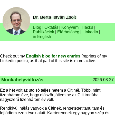
Dr. Berta István Zsolt
Blog
|
Oktatás
|
Könyvem
|
Hacks
|
Publikációk
|
Elérhetőség
|
Linkedin
|
in English
Check out my
English blog for new entries
(reprints of my
Linkedin posts), as that part of this site is more active.
Munkahelyváltozás
2026-03-27
Ez a hét volt az utolsó teljes hetem a Citinél. Több, mint
tizenhárom éve, hogy először jöttem be az Citi irodába,
nagyszerű tizenhárom év volt.
Rendkívül hálás vagyok a Citinek, rengeteget tanultam és
fejlődtem ezen évek alatt. Karrieremnek egy nagyon szép és