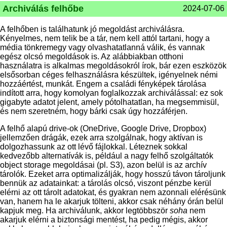
Archiválás felhőbe
2024-07-06
A felhőben is találhatunk jó megoldást archiválásra.
Kényelmes, nem telik be a tár, nem kell attól tartani, hogy a
média tönkremegy vagy olvashatatlanná válik, és vannak
egész olcsó megoldások is. Az alábbiakban otthoni
használatra is alkalmas megoldásokról írok, bár ezen eszközök
elsősorban céges felhasználásra készültek, igényelnek némi
hozzáértést, munkát. Engem a családi fényképek tárolása
indított arra, hogy komolyan foglalkozzak archiválással: ez sok
gigabyte adatot jelent, amely pótolhatatlan, ha megsemmisül,
és nem szeretném, hogy bárki csak úgy hozzáférjen.
A felhő alapú drive-ok (OneDrive, Google Drive, Dropbox)
jellemzően drágák, ezek arra szolgálnak, hogy aktívan is
dolgozhassunk az ott lévő fájlokkal. Léteznek sokkal
kedvezőbb alternatívák is, például a nagy felhő szolgáltatók
object storage megoldásai (pl. S3), azon belül is az archív
tárolók. Ezeket arra optimalizálják, hogy hosszú távon tároljunk
bennük az adatainkat: a tárolás olcsó, viszont pénzbe kerül
elérni az ott tárolt adatokat, és gyakran nem azonnali elérésünk
van, hanem ha le akarjuk tölteni, akkor csak néhány órán belül
kapjuk meg. Ha archiválunk, akkor legtöbbször
soha
nem
akarjuk elérni a biztonsági mentést, ha pedig mégis, akkor