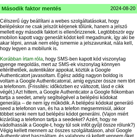
Második faktor mentés
2024-08-20
Célszerű úgy beállítani a webes szolgáltatásokat, hogy
belépéskor ne csak jelszót kérjenek tőlünk, hanem a jelszó
mellett egy második faktort is ellenőrizzenek. Legtöbbször egy
mobilon kapott vagy generált kódot kell megadnunk, így aki be
akar lépni, annak nem elég ismernie a jelszavunkat, nála kell,
hogy legyen a mobilunk is.
Korábban írtam róla
, hogy SMS-ben kapott kód viszonylag
gyenge megoldás, mert az SMS-ek viszonylag könnyen
eltéríthetőek, autentikátor appokat, köztük a Google
Authenticatort javasoltam. Egész addig nagyon boldog is
voltam a Google Authenticatorral, amíg egyszer össze nem tört
a telefonom. (Frissítés: időközben ez változott, lásd e cikk
végét.) Azt hittem, a Google Authenticator a Google fiókomban
tartja a seedet, amely segítségével a belépési kódokat
generálja -- de nem így működik. A belépési kódokat generáló
seed a telefonon van, és ha a telefon megsemmisül, akkor
többet senki nem tud belépési kódot generálni. (Vajon miért
kizárólag a telefonon tartja a seedeket? Azért, hogy ne
vádolhassák a Google-t, hogy túl sok infót gyűjt össze rólunk?)
Végig kellett mennem az összes szolgáltatáson, ahol Google
Authenticatort használtam, és valahogy rá kellett vennem őket,