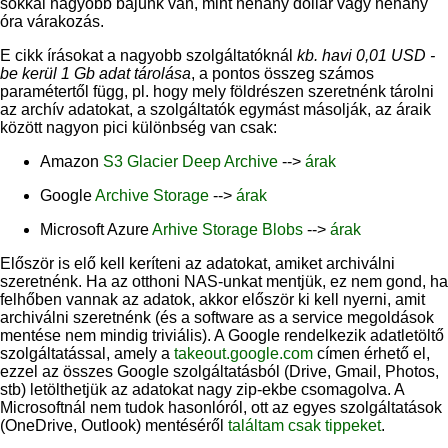
sokkal nagyobb bajunk van, mint néhány dollár vagy néhány
óra várakozás.
E cikk írásokat a nagyobb szolgáltatóknál
kb. havi 0,01 USD -
be kerül 1 Gb adat tárolása
, a pontos összeg számos
paramétertől függ, pl. hogy mely földrészen szeretnénk tárolni
az archív adatokat, a szolgáltatók egymást másolják, az áraik
között nagyon pici különbség van csak:
Amazon
S3 Glacier Deep Archive
-->
árak
Google
Archive Storage
-->
árak
Microsoft Azure
Arhive Storage Blobs
-->
árak
Először is elő kell keríteni az adatokat, amiket archiválni
szeretnénk. Ha az otthoni NAS-unkat mentjük, ez nem gond, ha
felhőben vannak az adatok, akkor először ki kell nyerni, amit
archiválni szeretnénk (és a software as a service megoldások
mentése nem mindig triviális). A Google rendelkezik adatletöltő
szolgáltatással, amely a
takeout.google.com
címen érhető el,
ezzel az összes Google szolgáltatásból (Drive, Gmail, Photos,
stb) letölthetjük az adatokat nagy zip-ekbe csomagolva. A
Microsoftnál nem tudok hasonlóról, ott az egyes szolgáltatások
(OneDrive, Outlook) mentéséről
találtam csak tippeket
.