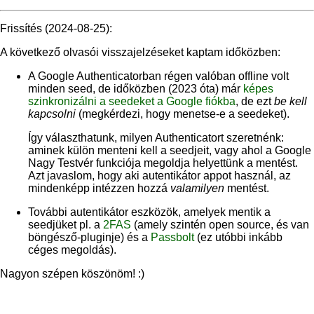
Frissítés (2024-08-25):
A következő olvasói visszajelzéseket kaptam időközben:
A Google Authenticatorban régen valóban offline volt
minden seed, de időközben (2023 óta) már
képes
szinkronizálni a seedeket a Google fiókba
, de ezt
be kell
kapcsolni
(megkérdezi, hogy menetse-e a seedeket).
Így választhatunk, milyen Authenticatort szeretnénk:
aminek külön menteni kell a seedjeit, vagy ahol a Google
Nagy Testvér funkciója megoldja helyettünk a mentést.
Azt javaslom, hogy aki autentikátor appot használ, az
mindenképp intézzen hozzá
valamilyen
mentést.
További autentikátor eszközök, amelyek mentik a
seedjüket pl. a
2FAS
(amely szintén open source, és van
böngésző-pluginje) és a
Passbolt
(ez utóbbi inkább
céges megoldás).
Nagyon szépen köszönöm! :)