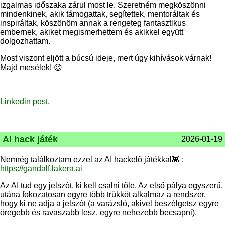
izgalmas időszaka zárul most le. Szeretném megköszönni
mindenkinek, akik támogattak, segítettek, mentoráltak és
inspiráltak, köszönöm annak a rengeteg fantasztikus
embernek, akiket megismerhettem és akikkel együtt
dolgozhattam.
Most viszont eljött a búcsú ideje, mert úgy kihívások várnak!
Majd mesélek! 😉
Linkedin post
.
AI hack játék
2026-01-19
Nemrég találkoztam ezzel az AI hackelő játékkal👾 :
https://gandalf.lakera.ai
Az AI tud egy jelszót, ki kell csalni tőle. Az első pálya egyszerű,
utána fokozatosan egyre több trükköt alkalmaz a rendszer,
hogy ki ne adja a jelszót (a varázsló, akivel beszélgetsz egyre
öregebb és ravaszabb lesz, egyre nehezebb becsapni).