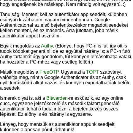
hogy engedjenek be másképp. Nem mindig volt egyszerű. :)
Tanulság: Menteni kell az autentikátor app seedeit, különben
csúnyán kizárhatom magam mindenhonnan. Google
Authenticatorral az első bejelentkezéskor megadott seedeket
kellen menteni, és ez macerás. Arra jutottam, jobb másik
autentikátor appot használni.
Egyik megoldás az
Authy
. (Előnye, hogy PC-n is fut, így ott is
tudok kódokat generálni, de ez egyúttal hátrány is; a PC-n futó
Authy tartalmát úgy gondolom, túl könnyen lemásolhatja valaki,
ha hozzáfér a PC-mhez vagy esetleg feltöri.)
Másik megoldás a
FreeOTP
. Ugyanazt a
TOPT
szabványt
valósítja meg, mint a Google Authenticator és az Authy, csak
nyílt forráskódú alkalmazás, és könnyen exportálhatóak belőle
a seedek.
Ismerek olyat is, aki a
Bitwarden
-re esküszik, ez egy online
cucc, egyszerre jelszókezelő és második faktort generáló
autentikátor, tehát ő tudja intézni a bejelentkezés összes
lépését. Ez előny is és hátrány is egyszerre.
Lényeg, hogy mentsük az autentikátor appunk seedjeit,
különben alaposan pórul járhatunk!