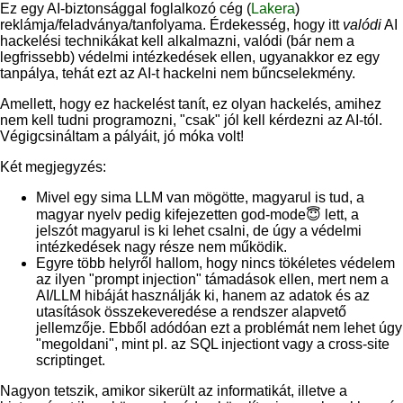
Ez egy AI-biztonsággal foglalkozó cég (
Lakera
)
reklámja/feladványa/tanfolyama. Érdekesség, hogy itt
valódi
AI
hackelési technikákat kell alkalmazni, valódi (bár nem a
legfrissebb) védelmi intézkedések ellen, ugyanakkor ez egy
tanpálya, tehát ezt az AI-t hackelni nem bűncselekmény.
Amellett, hogy ez hackelést tanít, ez olyan hackelés, amihez
nem kell tudni programozni, "csak" jól kell kérdezni az AI-tól.
Végigcsináltam a pályáit, jó móka volt!
Két megjegyzés:
Mivel egy sima LLM van mögötte, magyarul is tud, a
magyar nyelv pedig kifejezetten god-mode😇 lett, a
jelszót magyarul is ki lehet csalni, de úgy a védelmi
intézkedések nagy része nem működik.
Egyre több helyről hallom, hogy nincs tökéletes védelem
az ilyen "prompt injection" támadások ellen, mert nem a
AI/LLM hibáját használják ki, hanem az adatok és az
utasítások összekeveredése a rendszer alapvető
jellemzője. Ebből adódóan ezt a problémát nem lehet úgy
"megoldani", mint pl. az SQL injectiont vagy a cross-site
scriptinget.
Nagyon tetszik, amikor sikerült az informatikát, illetve a