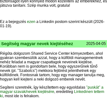
biztonságot ilyen könnyed módon közelíteni az emberekhez, és
játszva tanítani. Szép munka volt, gratula!
Ez a bejegyzés
ezen
a Linkedin postom szerint készült (2026-
01-19).
Segítség magyar nevek kiejtéséhez
2025-04-05
Régóta dolgozom Shared Service Center környezetben, ahol
gyakran szembesülök azzal, hogy a külföldi managementnek
nehéz feladat a magyar csapattagok neveinek kiejtése.
Korábban nem is gondoltam bele, hogy egyszerűnek tűnő
nevek (pl. "Szabolcs") mekkora fejtörést jelenthetnek egy
külföldinek. Fontosnak tartom, hogy egy manager tanulja meg,
hogyan kell kiejteni a neki dolgozó emberek nevét.
Segíteni szeretnék, így készítettem egy egyoldalas
"puskát" a
magyar szavak/nevek kiejtésére
, eredetileg
Linkedinen tettem
ki
, most ide is felrakom.