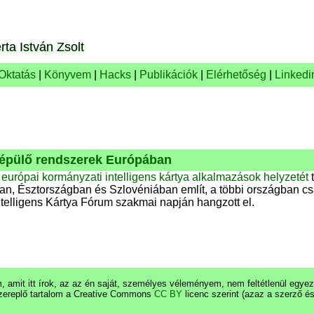
rta István Zsolt
Oktatás
|
Könyvem
|
Hacks
|
Publikációk
|
Elérhetőség
|
Linkedi
a épülő rendszerek Európában
z
európai kormányzati intelligens kártya alkalmazások helyzetét
t
an, Észtországban és Szlovéniában említ, a többi országban cs
telligens Kártya Fórum szakmai napján hangzott el.
 amit itt írok, az az én saját, személyes véleményem, nem feltétlenül egy
zereplő tartalom a Creative Commons
CC BY
licenc szerint (azaz a szerző é