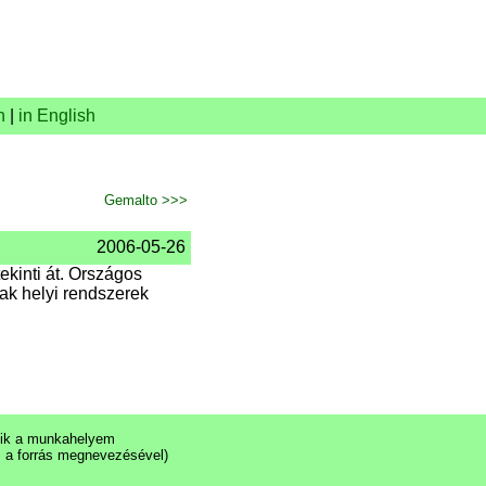
n
|
in English
Gemalto >>>
2006-05-26
ekinti át. Országos
ak helyi rendszerek
ezik a munkahelyem
s a forrás megnevezésével)