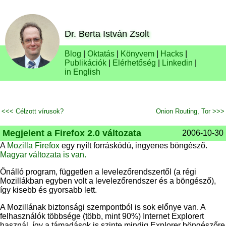
Dr. Berta István Zsolt
Blog
|
Oktatás
|
Könyvem
|
Hacks
|
Publikációk
|
Elérhetőség
|
Linkedin
|
in English
<<< Célzott vírusok?
Onion Routing, Tor >>>
Megjelent a Firefox 2.0 változata
2006-10-30
A
Mozilla Firefox
egy nyílt forráskódú, ingyenes böngésző.
Magyar változata is van.
Önálló program, független a levelezőrendszertől (a régi
Mozillákban egyben volt a levelezőrendszer és a böngésző),
így kisebb és gyorsabb lett.
A Mozillának biztonsági szempontból is sok előnye van. A
felhasználók többsége (több, mint 90%) Internet Explorert
használ, így a támadások is szinte mindig Explorer böngészőre