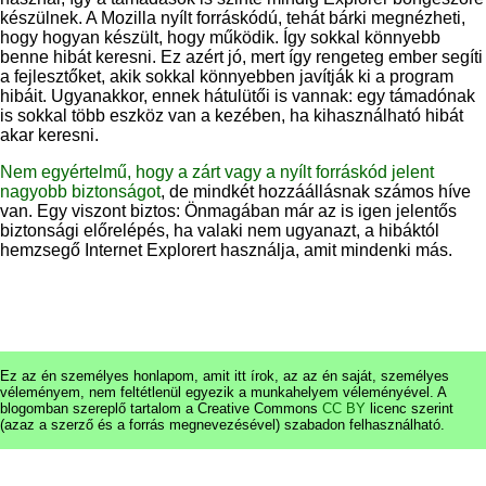
készülnek. A Mozilla nyílt forráskódú, tehát bárki megnézheti,
hogy hogyan készült, hogy működik. Így sokkal könnyebb
benne hibát keresni. Ez azért jó, mert így rengeteg ember segíti
a fejlesztőket, akik sokkal könnyebben javítják ki a program
hibáit. Ugyanakkor, ennek hátulütői is vannak: egy támadónak
is sokkal több eszköz van a kezében, ha kihasználható hibát
akar keresni.
Nem egyértelmű, hogy a zárt vagy a nyílt forráskód jelent
nagyobb biztonságot
, de mindkét hozzáállásnak számos híve
van. Egy viszont biztos: Önmagában már az is igen jelentős
biztonsági előrelépés, ha valaki nem ugyanazt, a hibáktól
hemzsegő Internet Explorert használja, amit mindenki más.
Ez az én személyes honlapom, amit itt írok, az az én saját, személyes
véleményem, nem feltétlenül egyezik a munkahelyem véleményével. A
blogomban szereplő tartalom a Creative Commons
CC BY
licenc szerint
(azaz a szerző és a forrás megnevezésével) szabadon felhasználható.