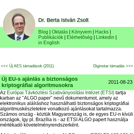
Dr. Berta István Zsolt
Blog
|
Oktatás
|
Könyvem
|
Hacks
|
Publikációk
|
Elérhetőség
|
Linkedin
|
in English
<<< Új AES támadások (2011)
Diginotar támadás >>>
Új EU-s ajánlás a biztonságos
2011-08-23
kriptográfiai algoritmusokra
Az
Európai Távközlési Szabványosítási Intézet (ETSI)
tartja
karban az "ALGO paper" nevű dokumentumot, amely az
elektronikus aláíráshoz használható biztonságos kriptográfiai
algoritmuskészletekre vonatkozó ajánlásokat tartalmazza.
Számos ország - köztük Magyarország is, de egyes EU-n kívüli
országok, így pl. Brazília is - az ETSI ALGO papert használja
mértékadó követelményrendszerként.