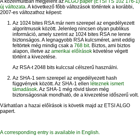
A közelmúltban megjelent az
ALGO paper (ETSI TS 102 176-1)
új változata
. A következő főbb változások történtek a korábbi,
2007-es változathoz képest:
Az 1024 bites RSA már nem szerepel az engedélyezett
algoritmusok között. Jelenleg nincsen olyan publikus
információ, amely szerint az 1024 bites RSA ne lenne
biztonságos. A legnagyobb RSA kulcsméret, amit eddig
feltörtek még mindig csak a
768 bit
. Biztos, ami biztos
alapon, illetve az
amerikai előírások
követése végett
történt a kivezetése.
Az RSA-t 2048 bits kulccsal célszerű használni.
Az SHA-1 sem szerepel az engedélyezett hash
függvények között. Az SHA-1 ellen
léteznek ismert
támadások
. Az SHA-1 még rövid távon még
biztonságosnak mondható, de a kivezetése időszerű volt.
Várhatóan a hazai előírások is követik majd az ETSI ALGO
papert.
A corresponding entry is available in English.